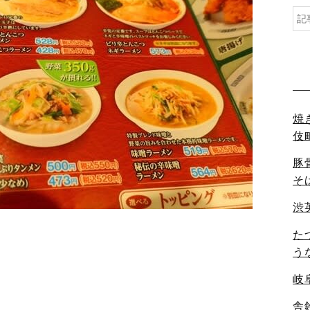
焼
伎
豚
そ
渋
た
う
岐
舎