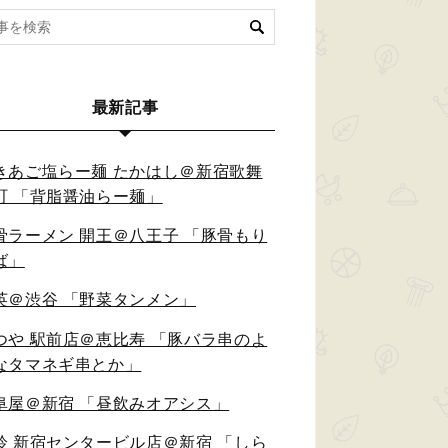
最新記事
きあご塩らー麺 たかはし＠新宿歌舞
町 「背脂醤油らー麺」
骨ラーメン 開王＠八王子 「豚骨もり
ば」
英＠渋谷 「野菜タンメン」
つや 駅前店＠恵比寿 「豚バラ串のよ
なタマネギ串とか」
阜屋＠新宿 「昼飲みオアシス」
鈴 新宿センタービル店＠新宿 「しら