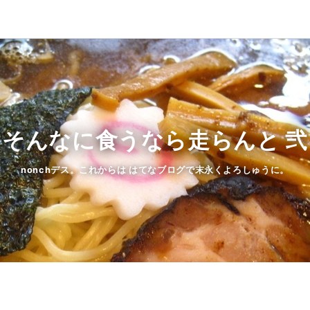
そんなに食うなら走らんと 弐
nonchデス。これからは はてなブログで末永くよろしゅうに。