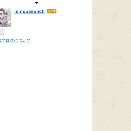
id:nobanonch
はて
なブ
ログ
Pro
のブログについて