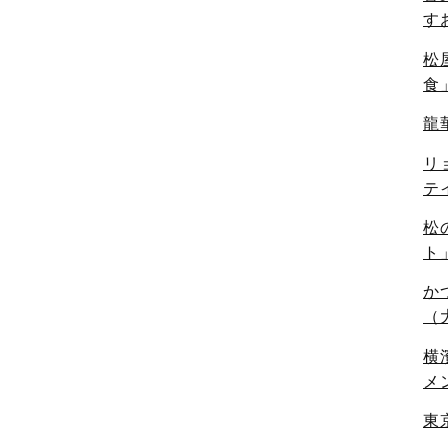
す
松
食
龍
リ
テ
松
ト
か
（
横
メ
東