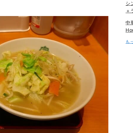
シ
＋
中華
Ho
も