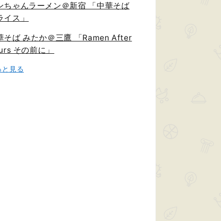
ンちゃんラーメン＠新宿 「中華そば
ライス」
そば みたか＠三鷹 「Ramen After
urs その前に」
っと見る