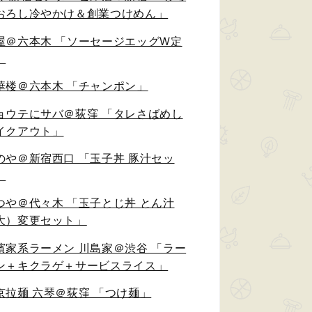
おろし冷やかけ＆創業つけめん」
屋＠六本木 「ソーセージエッグW定
」
華楼＠六本木 「チャンポン」
ョウテにサバ＠荻窪 「タレさばめし
イクアウト」
のや＠新宿西口 「玉子丼 豚汁セッ
」
つや＠代々木 「玉子とじ丼 とん汁
大）変更セット」
濱家系ラーメン 川島家＠渋谷 「ラー
ン＋キクラゲ＋サービスライス」
京拉麺 六琴＠荻窪 「つけ麺」